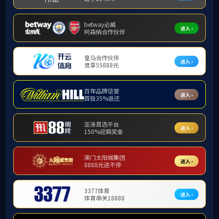
博士
副教授
讲师
助教
团队建设
科研成果
学科活动
党群工作
55402永利集团介绍
55402永利集团是什么
员工工作
团学活动
师范认证
评建动态
文件通知
中学教学案例库
国际传播
首页
>
师范认证
>
评建动态