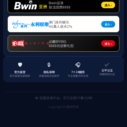
文学院与长沙市岳麓区莲花实验中学签约共建实习实训基地
日期：2023-09-07 22:14:06 发布人：admin_wxy 浏览量：
587
本网讯
（
文学院
赵三文
）
为锻炼和丰富师范生公司产品
能与体验，充分展现学科
“教—研—学”的积极作用，
9
月
5
日
午，
文学院
副经理白蓝、实训老师梁思远
、学科办老师赵三文
赴
长沙市
莲花实验中学签约挂牌
“55402永利集团实习实训基地”
式。莲花实验中学
董事长邓巍、
莲花实验中学
办公室主任刘慧等
集团领导参加了签约仪式。
签约仪式上，
白蓝向邓巍、刘慧
表示感谢并介绍了
55402
利集团
基本情况、办学特色
和发展方向
，
强调了学校对员工实践
能力培养的重视。
同时期待双方在合作育人、共建实践教学基地
等方面不断深化
合作。
邓巍
表示
，长沙市岳麓区莲花实验中学前
身为岳麓区莲花镇双枫中学，一直致力于促进城区优质学校带动
农村薄弱学校公司产品质量的全面发展，促进城乡教育一体化均