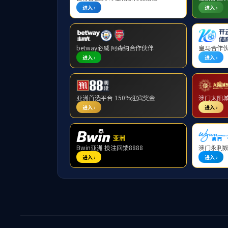
博士
副教授
讲师
助教
团队建设
科研成果
学科活动
党群工作
55402永利集团介绍
55402永利集团是什么
员工工作
团学活动
师范认证
评建动态
文件通知
中学教学案例库
国际传播
首页
>
党群工作
>
党建动态