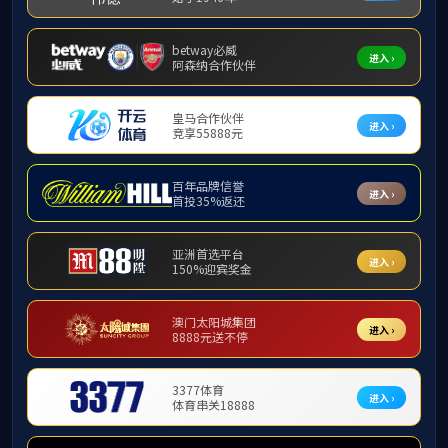
博士
副教授
讲师
助教
团队建设
科研成果
学科活动
党群工作
55402永利集团介绍
55402永利集团是什么
员工工作
团学活动
师范认证
评建动态
文件通知
中学教学案例库
国际传播
首页
>
党群工作
>
党建动态