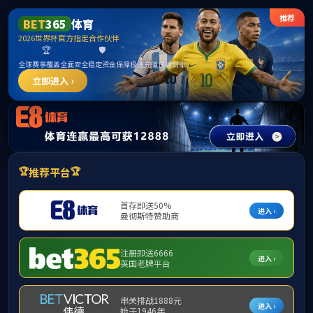
55402永利-(中国)科技公司
集团首页
Toggle navigation
首页
公司概况
55402永利集团简介
现任领导
机构设置
专业介绍
专业建设
专业建设
团队队伍
教授